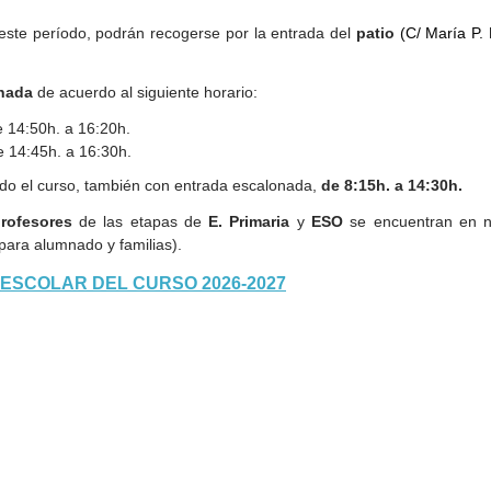
roteca
ste período, podrán recogerse por la entrada del
patio
(C/ María P. 
nada
de acuerdo al siguiente horario:
e
14:50h. a 16:20h.
e 14:45h. a 16:30h.
odo el curso, también con entrada escalonada,
de 8:15h. a 14:30h.
rofesores
de las etapas de
E. Primaria
y
ESO
se encuentran en n
para alumnado y familias).
ESCOLAR DEL CURSO 2026-2027