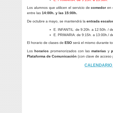
Plan Digital de
Centro
Heme
Guardería Nazaret
Los alumnos que utilicen el servicio de
comedor
en e
entre las
14:00h. y las 15:00h.
Biblioteca
De octubre a mayo, se mantendrá la
entrada escalo
E. INFANTIL: de 9:20h. a 12:50h. / d
E. PRIMARIA: de 9:15h. a 13:00h./ d
El horario de clases de
ESO
será el mismo durante t
Los
horarios
promenorizados con las
materias
y
p
Plataforma de Comunicación
(con clave de acceso 
CALENDARIO 