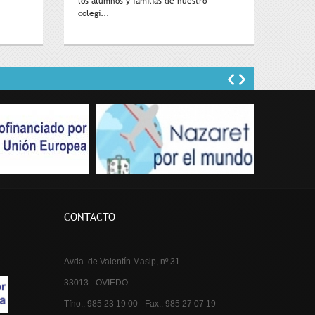
los alumnos y familias de nuestro
colegi...
fse
Nazaret por el mundo
CONTACTO
Avda. de Valentín Masip, nº 31
33013 - OVIEDO
Tfno.: 985 23 19 00 - Fax.: 985 27 07 19