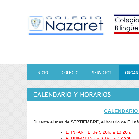
Pasar al contenido principal
INICIO
COLEGIO
SERVICIOS
ORGAN
Orientación
Organi
Quiénes somos
Becas y a
Bols
CALENDARIO Y HORARIOS
Comunicación Escuela-
Unifor
Proyecto Educativo
Horarios 
Activ
Familias
comp
Calenda
Educación en Valores
Libros de
Comedor
CALENDARIO 
Insta
Normas
Bilingüismo
Actividades
Durante el mes de
SEPTIEMBRE
, el horario de
E. Inf
Galer
Etapas
Extraescolares
Calidad y Excelencia
E. INFANTIL: de 9:20h. a 13:20h.
Víde
Madrugadores
E. PRIMARIA: de 9:15h. a 13:30h.