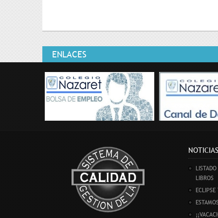
ENLACES
Bolsa de empleo
Canal de D
NOTICIA
LISTADO
LIBROS
ECLIPSE
ESTAMO
¡¡VACAC