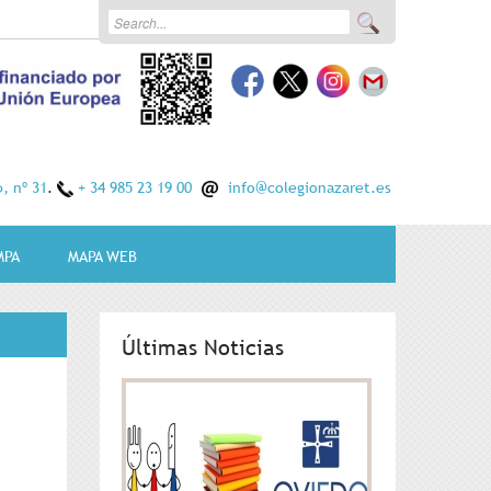
Formulario de búsqueda
Buscar
, nº 31
.
+ 34 985 23 19 00
info@colegionazaret.es
MPA
MAPA WEB
Programación
Últimas Noticias
l
Blog Huellas Online
ra
Tucupido