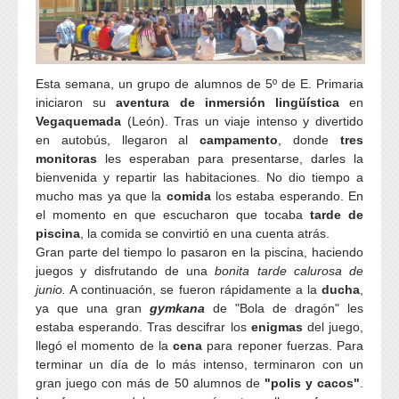
Etapas
Galería de Fotos
Metodologías activas
Becas y ayudas
Vídeos
PASTORAL
Horarios de atención
Educación Infantil
Hemeroteca
Esta semana, un grupo de alumnos de 5º de E. Primaria
Libros de Texto
Educación Primaria
Actividades
iniciaron su
aventura de inmersión lingüística
en
Admisiones
Educación Secundaria
AMPA
Vegaquemada
(León). Tras un viaje intenso y divertido
Qué es la pastoral
en autobús, llegaron al
campamento
, donde
tres
Matriculación
Nuestra fundadora
monitoras
les esperaban para presentarse, darles la
¿Quiénes somos?
Protección de Datos
bienvenida y repartir las habitaciones. No dio tiempo a
Programación
MAPA WEB
mucho mas ya que la
comida
los estaba esperando. En
Actividades
Bolsa de empleo
el momento en que escucharon que tocaba
tarde de
Blog Huellas Online
Colaboradores AMPA
piscina
, la comida se convirtió en una cuenta atrás.
Tucupido
Gran parte del tiempo lo pasaron en la piscina, haciendo
Noticias AMPA
juegos y disfrutando de una
bonita tarde calurosa de
Blog AMPA
junio.
A continuación, se fueron rápidamente a la
ducha
,
ya que una gran
gymkana
de "Bola de dragón" les
Contacto
estaba esperando. Tras descifrar los
enigmas
del juego,
llegó el momento de la
cena
para reponer fuerzas. Para
terminar un día de lo más intenso, terminaron con un
gran juego con más de 50 alumnos de
"polis y cacos"
.