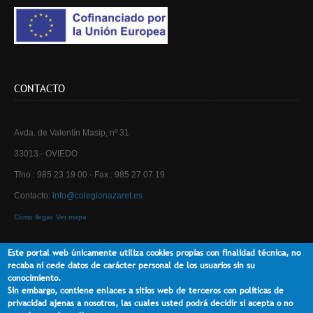
CONTACTO
Avda. de Valentín Masip, nº 31
33013 - OVIEDO
Tfno.: 985 23 19 00 - Fax.: 985 27 07 19
Contacto:
info@colegionazaret.es
Cómo llegar. Ver mapa
Este portal web únicamente utiliza cookies propias con finalidad técnica, no
recaba ni cede datos de carácter personal de los usuarios sin su
Usted está aquí
Inicio
Back to Top
conocimiento.
Sin embargo, contiene enlaces a sitios web de terceros con políticas de
privacidad ajenas a nosotros, las cuales usted podrá decidir si acepta o no
Copyright ©