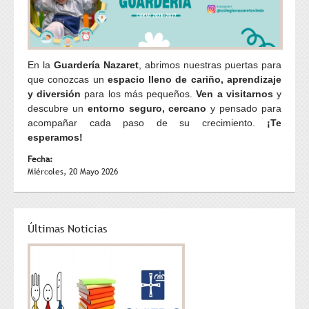
Etapas
Galería de Fotos
Metodologías activas
Becas y ayudas
Vídeos
PASTORAL
Horarios de atención
Educación Infantil
Hemeroteca
En la
Guardería Nazaret
, abrimos nuestras puertas para
Libros de Texto
Educación Primaria
Actividades
que conozcas un
espacio lleno de cariño, aprendizaje
Admisiones
Educación Secundaria
AMPA
y diversión
para los más pequeños.
Ven a visitarnos
y
Qué es la pastoral
descubre un
entorno seguro, cercano
y pensado para
Matriculación
Nuestra fundadora
acompañar cada paso de su crecimiento.
¡Te
¿Quiénes somos?
Protección de Datos
esperamos!
Programación
MAPA WEB
Actividades
Bolsa de empleo
Fecha:
Blog Huellas Online
Miércoles, 20 Mayo 2026
Colaboradores AMPA
Tucupido
Noticias AMPA
Blog AMPA
Últimas Noticias
Contacto